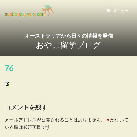
コ
ン
メニュー
テ
おやこ留学ドットコム
ン
ツ
オーストラリアから日々の情報を発信
へ
おやこ留学ブログ
ス
キ
ッ
76
プ
コメントを残す
メールアドレスが公開されることはありません。
※
が付いて
いる欄は必須項目です