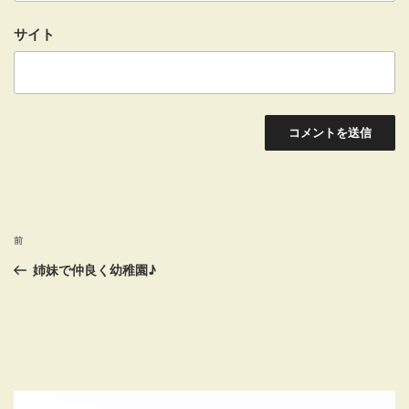
サイト
投
前
前
稿
の
姉妹で仲良く幼稚園♪
投
ナ
稿
ビ
ゲ
ー