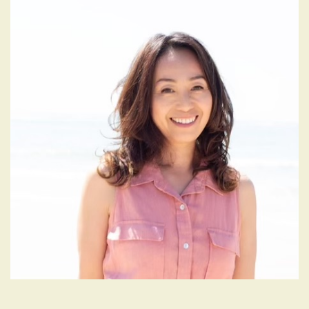
シ
ョ
ン