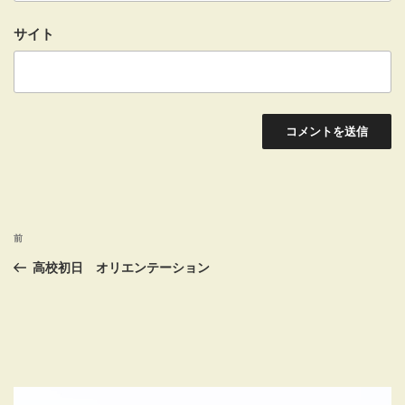
サイト
投
前
前
稿
の
高校初日 オリエンテーション
投
ナ
稿
ビ
ゲ
ー