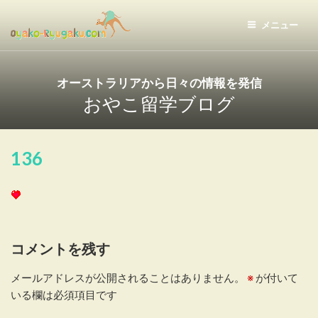
コ
ン
メニュー
テ
おやこ留学ドットコム
ン
ツ
オーストラリアから日々の情報を発信
へ
おやこ留学ブログ
ス
キ
ッ
136
プ
コメントを残す
メールアドレスが公開されることはありません。
※
が付いて
いる欄は必須項目です