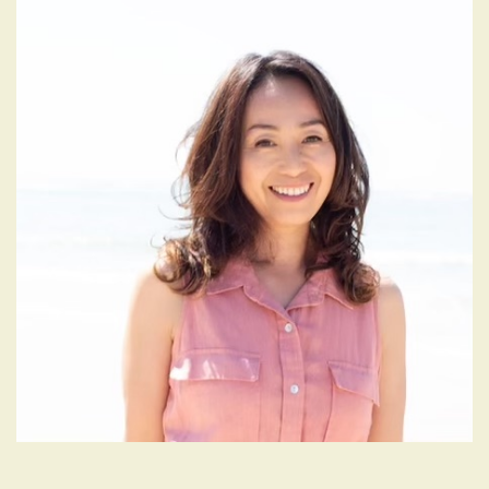
シ
ョ
ン