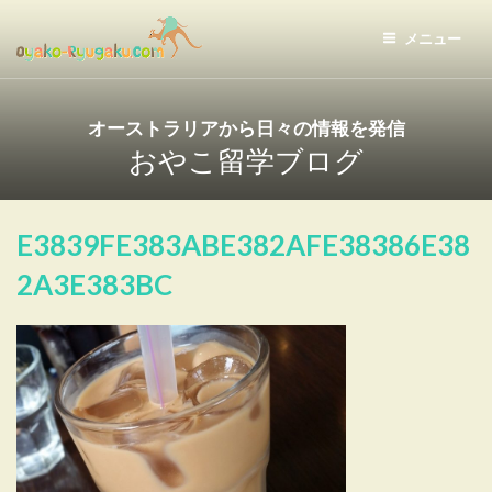
コ
ン
メニュー
テ
おやこ留学ドットコム
ン
ツ
オーストラリアから日々の情報を発信
へ
おやこ留学ブログ
ス
キ
ッ
E3839FE383ABE382AFE38386E38
プ
2A3E383BC