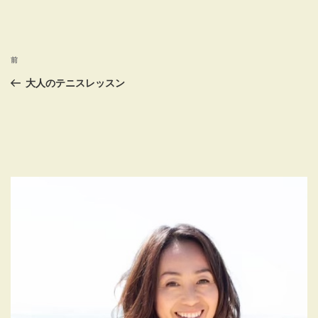
投
前
前
稿
の
大人のテニスレッスン
投
ナ
稿
ビ
ゲ
ー
シ
ョ
ン