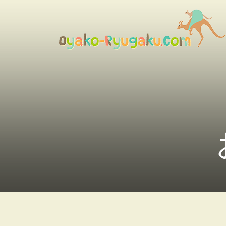
コ
ン
テ
ン
おやこ留学ドットコム
ツ
へ
ス
キ
ッ
プ