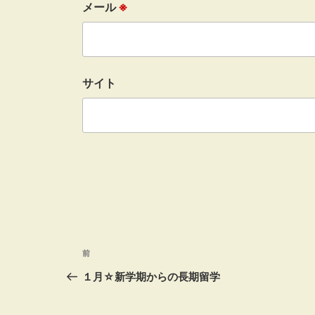
メール
※
サイト
投
前
前
の
１月☆新学期からの長期留学
稿
投
稿