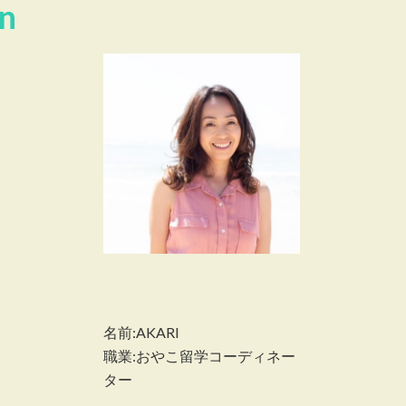
n
名前:AKARI
職業:おやこ留学コーディネー
ター