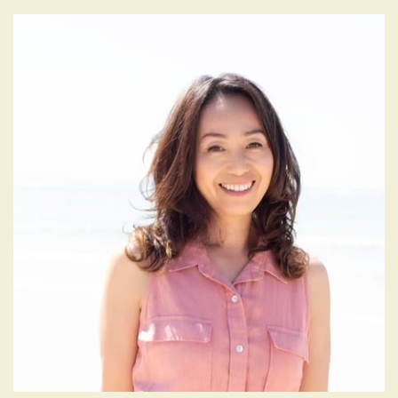
ー
シ
ョ
ン