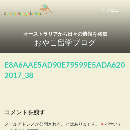
コ
ン
メニュー
テ
おやこ留学ドットコム
ン
ツ
オーストラリアから日々の情報を発信
へ
おやこ留学ブログ
ス
キ
ッ
E8A6AAE5AD90E79599E5ADA620
プ
2017_38
コメントを残す
メールアドレスが公開されることはありません。
※
が付いて