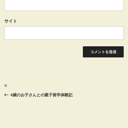
サイト
投
前
前
稿
の
4歳のお子さんとの親子留学体験記
投
ナ
稿
ビ
ゲ