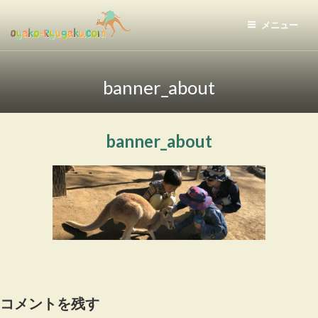
コ
ン
メニュー
テ
おやこ留学ドットコム
ン
ツ
banner_about
へ
ス
キ
banner_about
ッ
プ
コメントを残す