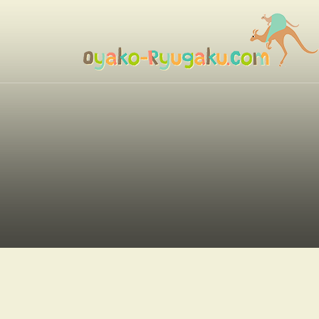
コ
ン
テ
ン
おやこ留学ドットコム
ツ
へ
ス
キ
ッ
プ