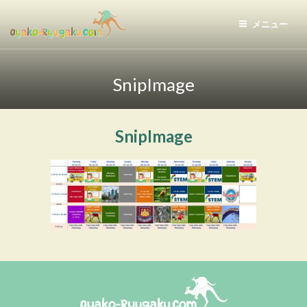
コ
ン
メニュー
テ
おやこ留学ドットコム
ン
ツ
SnipImage
へ
ス
キ
SnipImage
ッ
プ