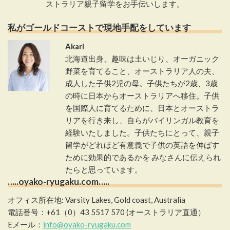
ストラリア親子留学をお手伝いします。
私がゴールドコーストで現地手配をしています
Akari
北海道出身、趣味は土いじり、オーガニック
野菜を育てること、オーストラリア人の夫、
成人した子供2児の母。子供たちが2歳、3歳
の時に日本からオーストラリアへ移住。子供
を国際人に育てるために、日本とオーストラ
リアを行き来し、自らがバイリンガル教育を
経験いたしました。子供たちにとって、親子
留学がどれほど有意義で子供の英語を伸ばす
ために効果的であるかを みなさんに伝えられ
たらと思っています。
…..oyako-ryugaku.com…..
オフィス所在地: Varsity Lakes, Gold coast, Australia
電話番号：+61（0）43 5517 570 (オーストラリア直通）
Eメール：
info@oyako-ryugaku.com