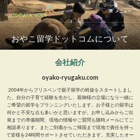
コ
ン
メニュー
テ
おやこ留学ドットコム
ン
ツ
おやこ留学ドットコムについて
へ
ス
キ
会社紹介
ッ
プ
oyako-ryugaku.com
2004年からブリスベンで親子留学の斡旋をスタートしまし
た。自分の子育て経験を生かし、親御様の立場になり一緒に
ご希望の留学をプランニングいたします。お子様との留学は
何かと不安な点も多いかと思いますが、お申し込みからご出
発までの準備期間、現地の情報やご質問も随時メールにてご
相談承ります。またご到着からご帰国まで現地で責任を持っ
て皆様を24時間サポートさせていただきます。充実したオー