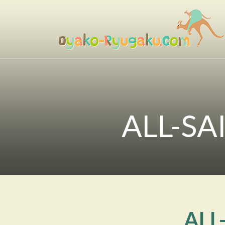
コ
ン
テ
ン
おやこ留学ドットコム
ツ
へ
ス
キ
ッ
ALL-S
プ
ALL