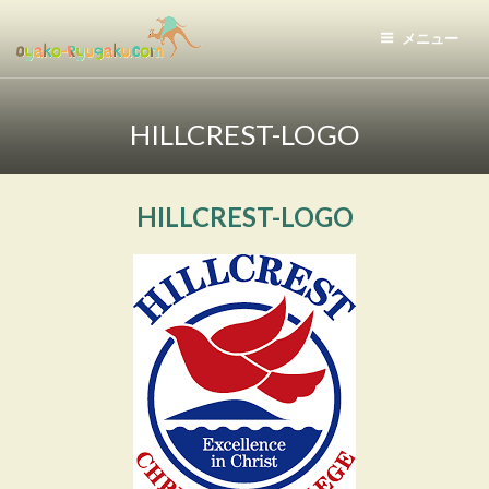
コ
ン
メニュー
テ
おやこ留学ドットコム
ン
ツ
HILLCREST-LOGO
へ
ス
キ
HILLCREST-LOGO
ッ
プ