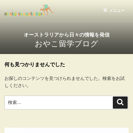
コ
ン
メニュー
テ
おやこ留学ドットコム
ン
ツ
オーストラリアから日々の情報を発信
へ
おやこ留学ブログ
ス
キ
ッ
何も見つかりませんでした
プ
お探しのコンテンツを見つけられませんでした。検索をお試
しください。
検
検
索
索: