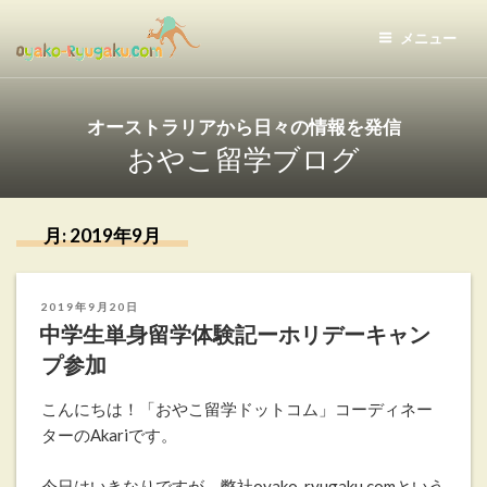
コ
ン
メニュー
テ
おやこ留学ドットコム
ン
ツ
オーストラリアから日々の情報を発信
へ
おやこ留学ブログ
ス
キ
ッ
月:
2019年9月
プ
投
2019年9月20日
稿
中学生単身留学体験記ーホリデーキャン
日:
プ参加
こんにちは！「おやこ留学ドットコム」コーディネー
ターのAkariです。
今日はいきなりですが、弊社oyako-ryugaku.comという