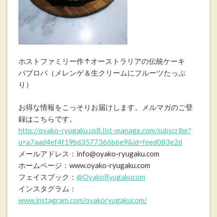
ホストファミリー作↑オーストラリアの伝統ケーキ
パブロバ（メレンゲ＆生クリームにフルーツたっぷ
り）
お得な情報をこっそりお届けします。メルマガのご登
録はこちらです。
http://oyako-ryugaku.us8.list-manage.com/subscribe?
u=a7aad4ef4f19bd3577366b6e9&id=feed083e2d
メールアドレス：info@oyako-ryugaku.com
ホームページ：www.oyako-ryugaku.com
フェイスブック：
@OyakoRyugakucom
インスタグラム：
www.instagram.com/oyakoryugakucom/