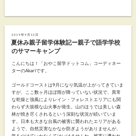
投
2019年9月13日
稿
夏休み親子留学体験記ー親子で語学学校
日:
のサマーキャンプ
こんにちは！「おやこ留学ドットコム」コーディネー
ターのAkariです。
ゴールドコーストは9月になり気温が上がってきていま
すが、ここ数ヶ月ほぼ雨が降っていない状況で、異常
な乾燥と強風によりレイン・フォレストエリアにも関
わらず大規模な山火事が発生。山のほうでは美しい森
林が焼き尽くされるという深刻な状況が続いていま
す。日本も大きな台風の被害に襲われたエリアがある
ようで、自然災害なかなか防ぎようがありませんが、
気をつけていかなくてはいけませんね。被害に遭われ