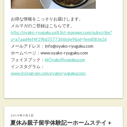
お得な情報をこっそりお届けします。
メルマガのご登録はこちらです。
http://oyako-ryugaku.us8.list-manage.com/subscribe?
u=a7aad4ef4f19bd3577366b6e9&id=feed083e2d
メールアドレス：info@oyako-ryugaku.com
ホームページ：www.oyako-ryugaku.com
フェイスブック：
@OyakoRyugakucom
インスタグラム：
www.instagram.com/oyakoryugakucom/
投
2019年9月1日
稿
夏休み親子留学体験記ーホームステイ＋
日: