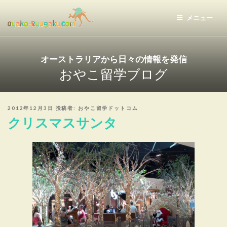
コ
ン
メニュー
テ
おやこ留学ドットコム
ン
ツ
オーストラリアから日々の情報を発信
へ
おやこ留学ブログ
ス
キ
ッ
投
2012年12月3日
投稿者:
おやこ留学ドットコム
プ
稿
クリスマスサンタ
日: