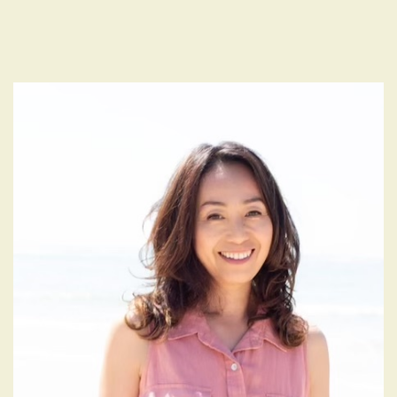
稿
ー
シ
ョ
ン