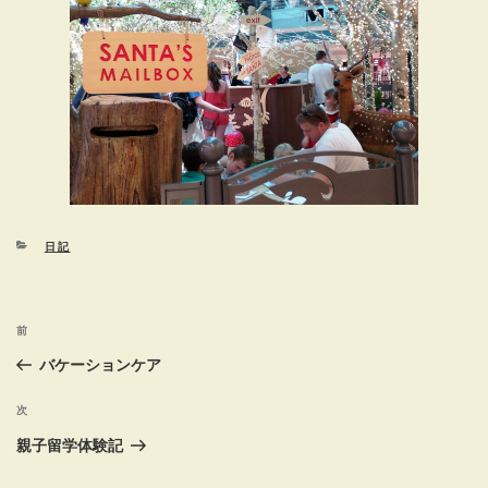
カ
日記
テ
ゴ
リ
投
ー
前
前
稿
の
バケーションケア
投
ナ
稿
次
次
ビ
の
親子留学体験記
ゲ
投