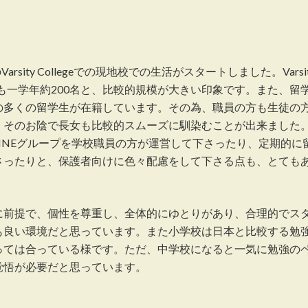
sity Collegeでの現地校での生活がスタートしました。Varsit
徒数も一学年約200名と、比較的規模が大きい印象です。また、留
の多くの留学生が在籍しています。その為、職員の方も生徒の
、そのお陰で長女も比較的スムーズに馴染むことが出来ました
INEグループを学校職員の方が運営して下さったり、定期的に
さったりと、保護者向けに色々配慮をして下さる点も、とても
に前提で、個性を尊重し、全体的にゆとりがあり、合理的でス
も良い環境だと思っています。また小学校は日本と比較する勉
っては合っている様です。ただ、中学校になると一気に勉強の
覚悟が必要だと思っています。