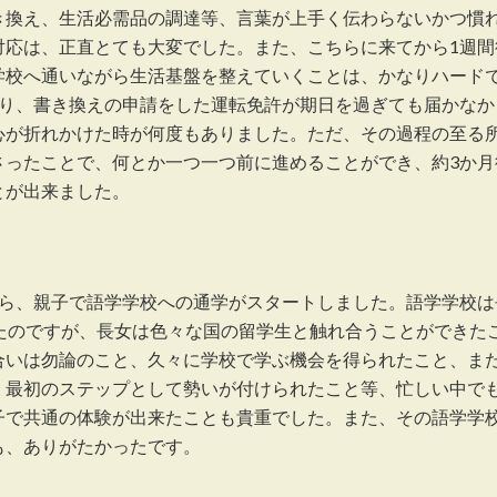
き換え、生活必需品の調達等、言葉が上手く伝わらないかつ慣
対応は、正直とても大変でした。また、こちらに来てから1週間
学校へ通いながら生活基盤を整えていくことは、かなりハード
たり、書き換えの申請をした運転免許が期日を過ぎても届かなか
心が折れかけた時が何度もありました。ただ、その過程の至る
さったことで、何とか一つ一つ前に進めることができ、約3か月
とが出来ました。
から、親子で語学学校への通学がスタートしました。語学学校は
たのですが、長女は色々な国の留学生と触れ合うことができた
合いは勿論のこと、久々に学校で学ぶ機会を得られたこと、ま
、最初のステップとして勢いが付けられたこと等、忙しい中で
子で共通の体験が出来たことも貴重でした。また、その語学学
も、ありがたかったです。