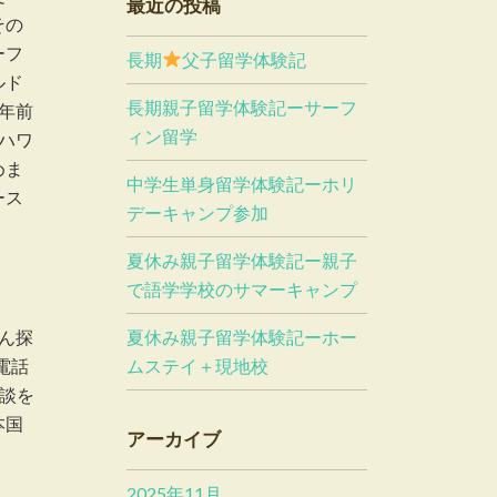
最近の投稿
その
ーフ
長期
父子留学体験記
ルド
長期親子留学体験記ーサーフ
年前
ィン留学
ハワ
めま
中学生単身留学体験記ーホリ
ース
デーキャンプ参加
夏休み親子留学体験記ー親子
で語学学校のサマーキャンプ
夏休み親子留学体験記ーホー
ん探
ムステイ＋現地校
電話
面談を
本国
アーカイブ
2025年11月