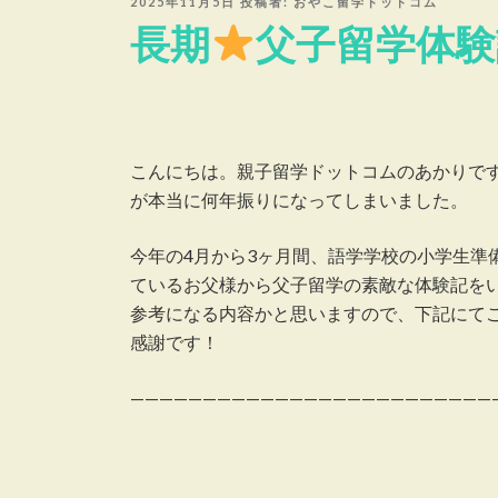
投
2025年11月5日
投稿者:
おやこ留学ドットコム
稿
長期
父子留学体験
日:
こんにちは。親子留学ドットコムのあかりです
が本当に何年振りになってしまいました。
今年の4月から3ヶ月間、語学学校の小学生準
ているお父様から父子留学の素敵な体験記を
参考になる内容かと思いますので、下記にて
感謝です！
—————————————————————————