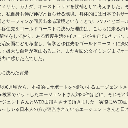
アメリカ、カナダ、オーストラリアを候補として考えました。
為、私自身も伸び伸びと暮らせる環境、具体的には日本でもサ
活とサーフィンが同居出来る環境ということで、ハワイとゴー
や移住先をゴールドコーストに決めた理由は、こちらに来る約1
期留学をしており、ある程度生活のイメージが持てていたこと、
た治安面などを考慮し、留学と移住先をゴールドコーストに決
しく雄大な自然が沢山あること、また今回のタイミングまでオ
魅力に感じた点でした。
んに決めた背景
年の8月頃から、本格的にサポートをお願いするエージェントさ
le検索でヒットしたエージェントさん約20件ほどに、それぞれ
ージェントさんとWEB面談をさせて頂きました。実際にWEB
らっしゃる日本人の方が運営されているエージェントさんと日