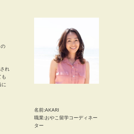
くの
行され
ても
当に
名前:AKARI
職業:おやこ留学コーディネー
ター