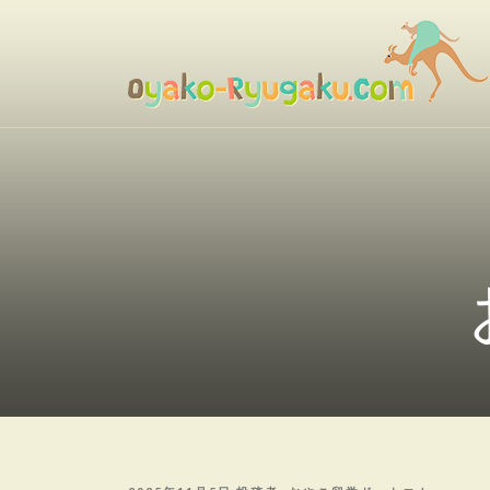
コ
ン
テ
ン
おやこ留学ドットコム
ツ
へ
ス
キ
ッ
プ