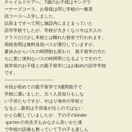
チャイルドケアへ。7歳のお子様はヤングラ
ーナーズコース。お母様は同じ学校の一般英
語コースへ入学しました。
以前まですべて同じ施設内にまとまっていた
語学学校でしたが、学校が大きくなり今は大人の
クラスだけ少し本校とは離れた校舎で行われます。
両校舎間は無料送迎バスが運行していますが、
夏休みからバスの時間割も変わり、親子留学の方た
ちに更に便利なバスの時間帯になるようですので、
就学前のお子様との親子留学にはお勧めの語学学校
です。
——————————————
今回が初めての親子留学で3週間親子で
学校に通いました。元々人見知りもしな
い子供たちですが、やはり海外の学校と
なると…最初は子供達が泣くのではない
かと心配していましたが、下の子のkinder
-garten の先生方もみなさん良いかた達
で学校の設備も整っていて下の子も楽しん