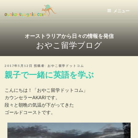
コ
ン
メニュー
テ
おやこ留学ドットコム
ン
ツ
オーストラリアから日々の情報を発信
へ
おやこ留学ブログ
ス
キ
ッ
投
2017年5月12日
投稿者:
おやこ留学ドットコム
プ
稿
親子で一緒に英語を学ぶ
日:
こんにちは！「おやこ留学ドットコム」
カウンセラーAKARIです。
段々と朝晩の気温が下がってきた
ゴールドコーストです。