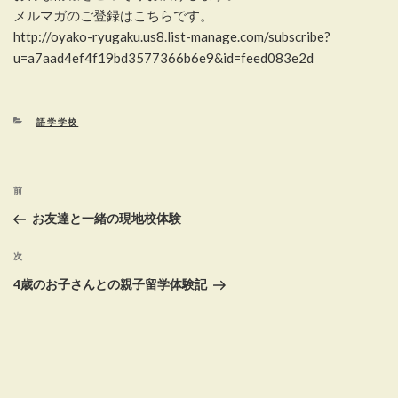
メルマガのご登録はこちらです。
http://oyako-ryugaku.us8.list-manage.com/subscribe?
u=a7aad4ef4f19bd3577366b6e9&id=feed083e2d
カ
語学学校
テ
ゴ
リ
投
ー
前
前
稿
の
お友達と一緒の現地校体験
投
ナ
稿
次
次
ビ
の
4歳のお子さんとの親子留学体験記
ゲ
投
稿
ー
シ
ョ