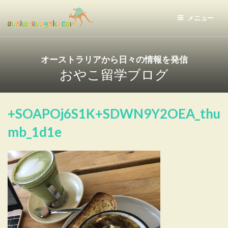
コ
ン
メニュー
テ
おやこ留学ドットコム
ン
ツ
オーストラリアから日々の情報を発信
へ
おやこ留学ブログ
ス
キ
ッ
+SOAPOj6S1K+SDWN9Y2OEA_thu
プ
mb_1d1e