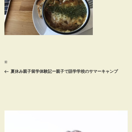
投
前
前
稿
の
夏休み親子留学体験記ー親子で語学学校のサマーキャンプ
投
ナ
稿
ビ
ゲ
ー
シ
ョ