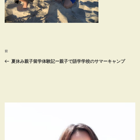
投
前
前
稿
の
夏休み親子留学体験記ー親子で語学学校のサマーキャンプ
投
ナ
稿
ビ
ゲ
ー
シ
ョ
ン