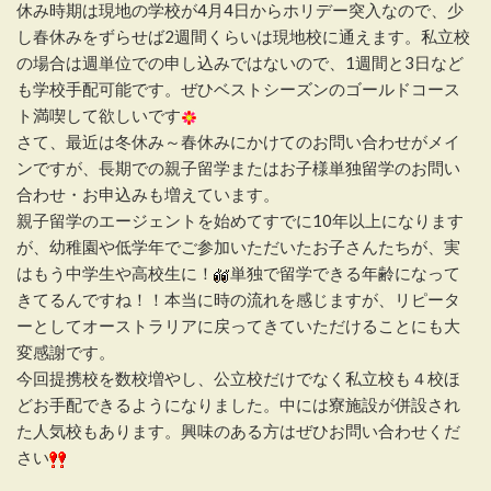
休み時期は現地の学校が4月4日からホリデー突入なので、少
し春休みをずらせば2週間くらいは現地校に通えます。私立校
の場合は週単位での申し込みではないので、1週間と3日など
も学校手配可能です。ぜひベストシーズンのゴールドコース
ト満喫して欲しいです
さて、最近は冬休み～春休みにかけてのお問い合わせがメイ
ンですが、長期での親子留学またはお子様単独留学のお問い
合わせ・お申込みも増えています。
親子留学のエージェントを始めてすでに10年以上になります
が、幼稚園や低学年でご参加いただいたお子さんたちが、実
はもう中学生や高校生に！
単独で留学できる年齢になって
きてるんですね！！本当に時の流れを感じますが、リピータ
ーとしてオーストラリアに戻ってきていただけることにも大
変感謝です。
今回提携校を数校増やし、公立校だけでなく私立校も４校ほ
どお手配できるようになりました。中には寮施設が併設され
た人気校もあります。興味のある方はぜひお問い合わせくだ
さい