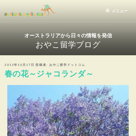
コ
ン
メニュー
テ
おやこ留学ドットコム
ン
ツ
オーストラリアから日々の情報を発信
へ
おやこ留学ブログ
ス
キ
ッ
投
2013年10月17日
投稿者:
おやこ留学ドットコム
プ
稿
春の花～ジャコランダ～
日: