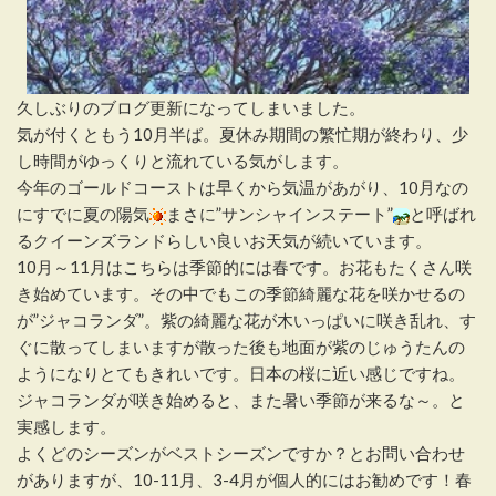
久しぶりのブログ更新になってしまいました。
気が付くともう10月半ば。夏休み期間の繁忙期が終わり、少
し時間がゆっくりと流れている気がします。
今年のゴールドコーストは早くから気温があがり、10月なの
にすでに夏の陽気
まさに”サンシャインステート”
と呼ばれ
るクイーンズランドらしい良いお天気が続いています。
10月～11月はこちらは季節的には春です。お花もたくさん咲
き始めています。その中でもこの季節綺麗な花を咲かせるの
が”ジャコランダ”。紫の綺麗な花が木いっぱいに咲き乱れ、す
ぐに散ってしまいますが散った後も地面が紫のじゅうたんの
ようになりとてもきれいです。日本の桜に近い感じですね。
ジャコランダが咲き始めると、また暑い季節が来るな～。と
実感します。
よくどのシーズンがベストシーズンですか？とお問い合わせ
がありますが、10-11月、3-4月が個人的にはお勧めです！春