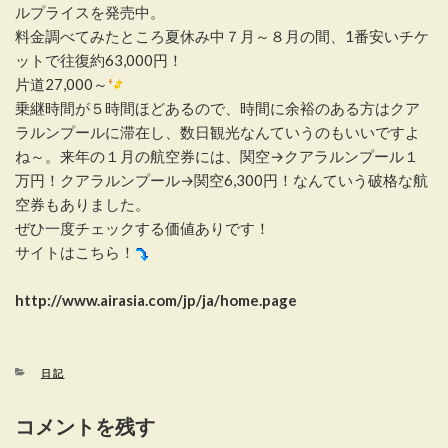
ルプライスを発売中。
料金調べてみたところ夏休み中７月～８月の間、1番安いチケ
ットで往復約63,000円！
片道27,000～
乗継時間が５時間ほどあるので、時間に余裕のある方はクア
ラルンプールに滞在し、数日観光なんていうのもいいですよ
ね～。来年の１月の航空券には、関空→クアラルンプール１
万円！クアラルンプール→関空6,300円！なんていう破格な航
空券もありました。
ぜひ一度チェックする価値ありです！
サイトはこちら！
http://www.airasia.com/jp/ja/home.page
カ
日記
テ
ゴ
コメントを残す
リ
ー