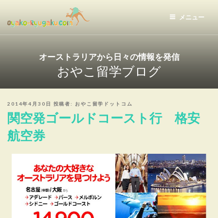
コ
ン
メニュー
テ
おやこ留学ドットコム
ン
ツ
オーストラリアから日々の情報を発信
へ
おやこ留学ブログ
ス
キ
ッ
投
2014年4月30日
投稿者:
おやこ留学ドットコム
プ
稿
関空発ゴールドコースト行 格安
日:
航空券