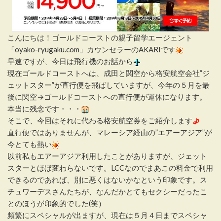
こんにちは！ゴールドコーストの親子留学エージェント
「oyako-ryugaku.com」カウンセラーのAKARIです
早速ですが、今日は飛行機のお話から
現在ゴールドコーストへは、成田と関空から格安航空会社”ジ
ェットスター”が直行便を飛ばしていますが、今年の５月を最
後に関空→ゴールドコーストへの直行便が運休になります。
本当に残念です・・・
そこで、今回はそれに代わる格安航空券をご紹介します
直行便ではありませんが、マレーシア経由の”エアーアジア”が
今とても熱い
以前私もエアーアジア利用したことがありますが、ジェット
スターとほぼ変わらないです。LCCなのでまあこの料金で利用
できるのであれば、別に悪くはないかなという印象です。ス
チュワーデスさんたちが、なんだかとてもセクシーだったこ
とのほうが印象的でした(笑）
頻繁にスペシャルが出ますが、現在は５月４日までスペシャ