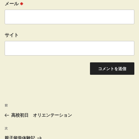
メール
※
サイト
投
前
前
稿
の
高校初日 オリエンテーション
投
ナ
稿
次
次
ビ
の
親子留学体験記