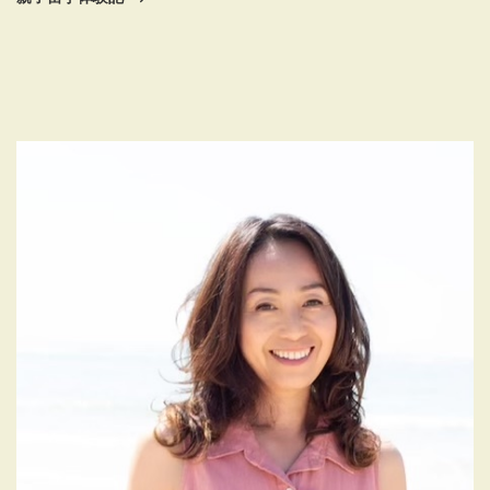
ゲ
投
稿
ー
シ
ョ
ン