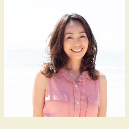
シ
ョ
ン