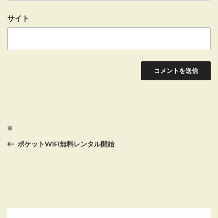
サイト
投
前
前
稿
の
ポケットWIFI無料レンタル開始
投
ナ
稿
ビ
ゲ
ー