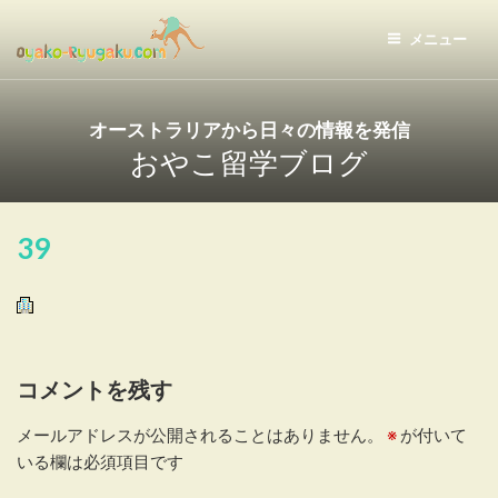
コ
ン
メニュー
テ
おやこ留学ドットコム
ン
ツ
オーストラリアから日々の情報を発信
へ
おやこ留学ブログ
ス
キ
ッ
39
プ
コメントを残す
メールアドレスが公開されることはありません。
※
が付いて
いる欄は必須項目です