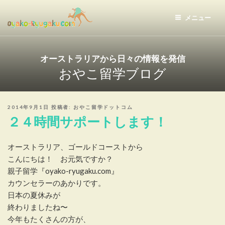
コ
ン
メニュー
テ
おやこ留学ドットコム
ン
ツ
オーストラリアから日々の情報を発信
へ
おやこ留学ブログ
ス
キ
ッ
投
2014年9月1日
投稿者:
おやこ留学ドットコム
プ
稿
２４時間サポートします！
日:
オーストラリア、ゴールドコーストから
こんにちは！ お元気ですか？
親子留学『oyako-ryugaku.com』
カウンセラーのあかりです。
日本の夏休みが
終わりましたね〜
今年もたくさんの方が、