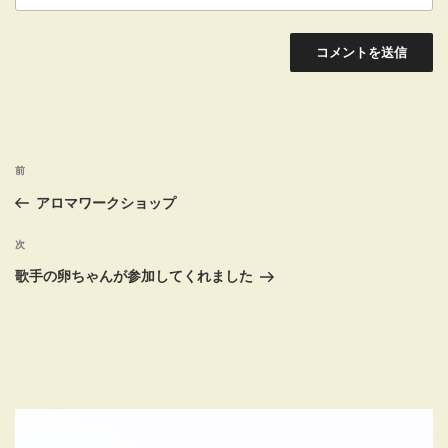
投
前
前
稿
の
アロマワークショップ
投
ナ
稿
次
次
ビ
の
歌手の卵ちゃんが参加してくれました
ゲ
投
稿
ー
シ
ョ
ン