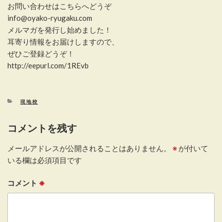
お問い合わせはこちらへどうぞ
info@oyako-ryugaku.com
メルマガを発行し始めました！
耳寄り情報をお届けしますので、
ぜひご登録どうぞ！
http://eepurl.com/1REvb
カ
現地校
テ
ゴ
コメントを残す
リ
ー
メールアドレスが公開されることはありません。
※
が付いて
いる欄は必須項目です
コメント
※