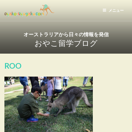
コ
ン
メニュー
テ
おやこ留学ドットコム
ン
ツ
オーストラリアから日々の情報を発信
へ
おやこ留学ブログ
ス
キ
ッ
ROO
プ