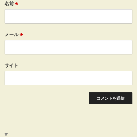
名前
※
メール
※
サイト
投
前
前