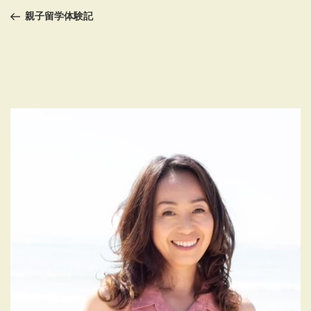
稿
の
親子留学体験記
投
ナ
稿
ビ
ゲ
ー
シ
ョ
ン