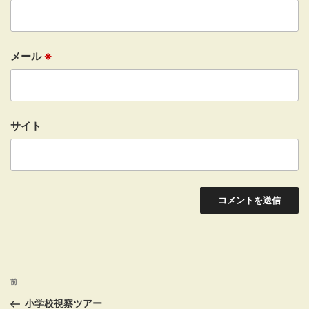
メール
※
サイト
投
前
前
稿
の
小学校視察ツアー