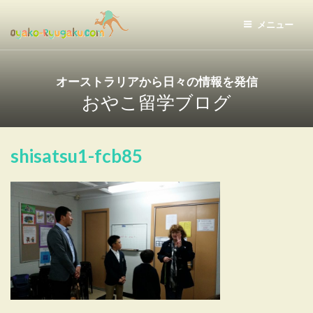
コ
ン
メニュー
テ
おやこ留学ドットコム
ン
ツ
オーストラリアから日々の情報を発信
へ
おやこ留学ブログ
ス
キ
ッ
shisatsu1-fcb85
プ