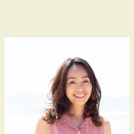
投
ナ
稿
ビ
ゲ
ー
シ
ョ
ン