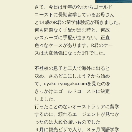
さて、今日は昨年の9月からゴールド
コーストに長期留学しているお母さん
と14歳のR君の留学体験記が届きました。
何も問題なく手配が進む時と、何故
かスムーズに手配が進まない。正直
色々なケースがあります。R君のケー
スは大変勉強になった1件でした。
————————————
不登校の息子と二人で海外に出ると
決め、さあどこにしよう？から始め
て、oyako-ryuugaku.comを見たのを
きっかけにゴールドコーストに決定
しました。
行ったことのないオーストラリアに留学
するのに、頼れるエージェントが見つか
ったのは大変心強いものでした。
９月に観光ビザで入り、３ヶ月間語学学