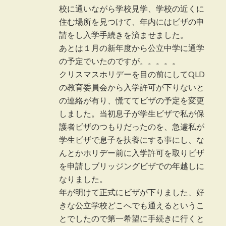
校に通いながら学校見学、学校の近くに
住む場所を見つけて、年内にはビザの申
請をし入学手続きを済ませました。
あとは１月の新年度から公立中学に通学
の予定でいたのですが。。。。。
クリスマスホリデーを目の前にしてQLD
の教育委員会から入学許可が下りないと
の連絡が有り、慌ててビザの予定を変更
しました。当初息子が学生ビザで私が保
護者ビザのつもりだったのを、急遽私が
学生ビザで息子を扶養にする事にし、な
んとかホリデー前に入学許可を取りビザ
を申請しブリッジングビザでの年越しに
なりました。
年が明けて正式にビザが下りました、好
きな公立学校どこへでも通えるというこ
とでしたので第一希望に手続きに行くと