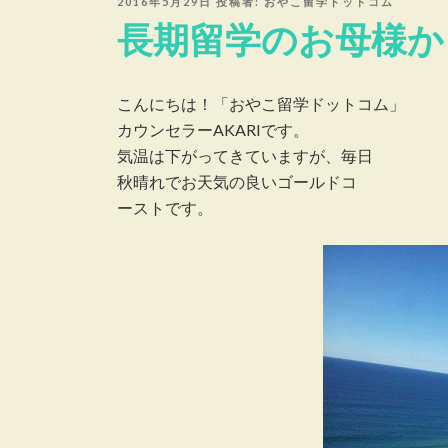
投
2016年5月29日
投稿者:
おやこ留学ドットコム
稿
長期留学のお母様か
日:
こんにちは！「おやこ留学ドットコム」
カウンセラーAKARIです。
気温は下がってきていますが、毎日
秋晴れでお天気の良いゴールドコ
ーストです。