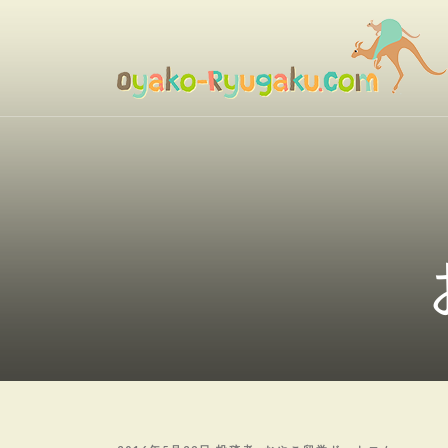
コ
ン
テ
ン
おやこ留学ドットコム
ツ
へ
ス
キ
ッ
プ