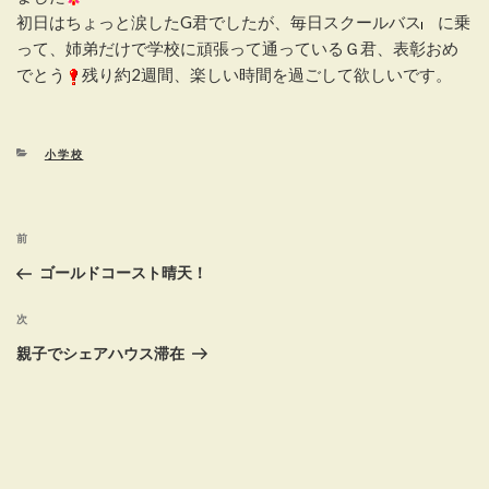
初日はちょっと涙したG君でしたが、毎日スクールバス
に乗
って、姉弟だけで学校に頑張って通っているＧ君、表彰おめ
でとう
残り約2週間、楽しい時間を過ごして欲しいです。
カ
小学校
テ
ゴ
リ
投
ー
前
前
稿
の
ゴールドコースト晴天！
投
ナ
稿
次
次
ビ
の
親子でシェアハウス滞在
ゲ
投
稿
ー
シ
ョ