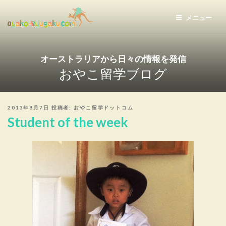
コ
ン
メニュー
テ
おやこ留学ドットコム
ン
ツ
オーストラリアから日々の情報を発信
へ
おやこ留学ブログ
ス
キ
ッ
投
2013年8月7日
投稿者:
おやこ留学ドットコム
プ
稿
Student of the week
日: