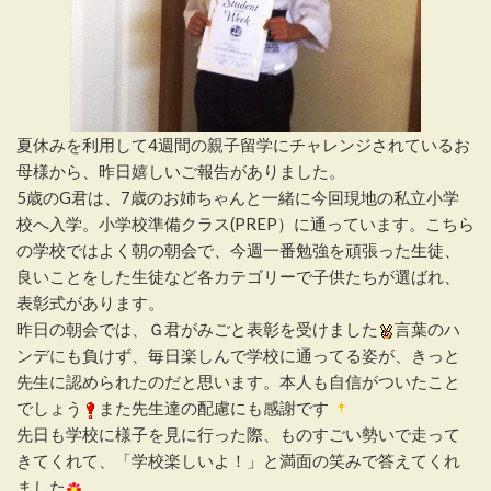
夏休みを利用して4週間の親子留学にチャレンジされているお
母様から、昨日嬉しいご報告がありました。
5歳のG君は、7歳のお姉ちゃんと一緒に今回現地の私立小学
校へ入学。小学校準備クラス(PREP）に通っています。こちら
の学校ではよく朝の朝会で、今週一番勉強を頑張った生徒、
良いことをした生徒など各カテゴリーで子供たちが選ばれ、
表彰式があります。
昨日の朝会では、Ｇ君がみごと表彰を受けました
言葉のハ
ンデにも負けず、毎日楽しんで学校に通ってる姿が、きっと
先生に認められたのだと思います。本人も自信がついたこと
でしょう
また先生達の配慮にも感謝です
先日も学校に様子を見に行った際、ものすごい勢いで走って
きてくれて、「学校楽しいよ！」と満面の笑みで答えてくれ
ました