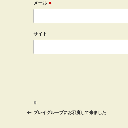
メール
※
サイト
投
前
前
の
プレイグループにお邪魔して来ました
稿
投
稿