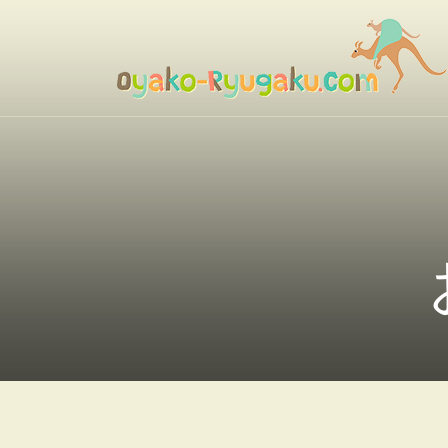
コ
ン
テ
ン
おやこ留学ドットコム
ツ
へ
ス
キ
ッ
プ