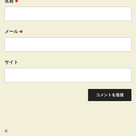
名前
※
メール
※
サイト
投
前
前