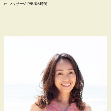
稿
の
マッサージで至福の時間
投
ナ
稿
ビ
ゲ
ー
シ
ョ
ン