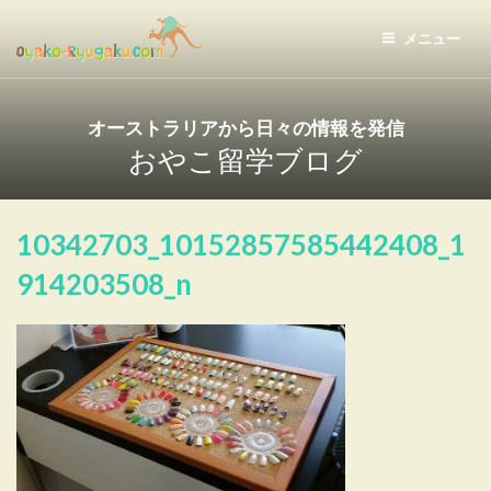
コ
ン
メニュー
テ
おやこ留学ドットコム
ン
ツ
オーストラリアから日々の情報を発信
へ
おやこ留学ブログ
ス
キ
ッ
10342703_10152857585442408_1
プ
914203508_n